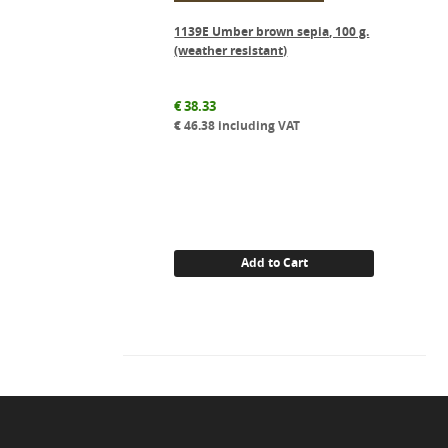
1139E Umber brown sepia, 100 g.
(weather resistant)
€
38.33
€
46.38
including VAT
Add to Cart