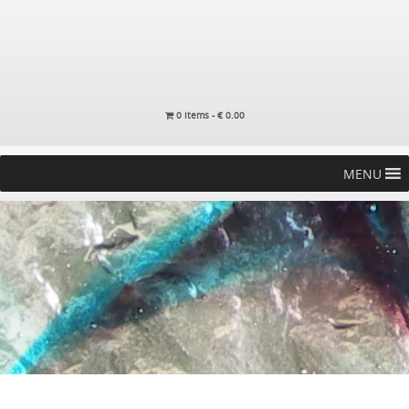
0 items -
€
0.00
MENU