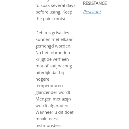
RESISTANCE
to soak several days
Resistant
before using. Keep
the paint moist.
Debitus grisailles
kunnen met elkaar
gemengd worden.
Na het inbranden
krijgt de verf een
mat of satijnachtig
uiterlijk dat bij
hogere
temperaturen
glanzender wordt.
Mengen met azijn
wordt afgeraden.
Wanneer u dit doet,
maakt eerst
testmonsters.