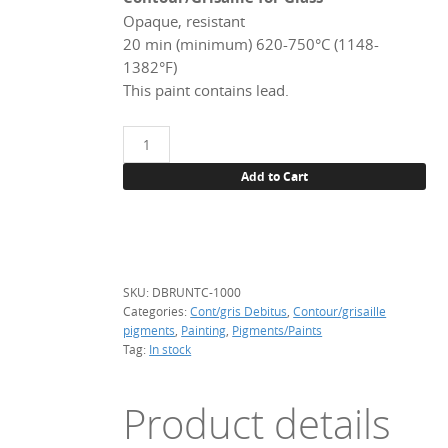
Opaque, resistant
20 min (minimum) 620-750°C (1148-
1382°F)
This paint contains lead.
Brun
ton
Add to Cart
chair
(flesh),
1
kg.
quantity
SKU:
DBRUNTC-1000
Categories:
Cont/gris Debitus
,
Contour/grisaille
pigments
,
Painting
,
Pigments/Paints
Tag:
In stock
Product details