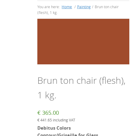
You are here:
Home
/
Painting
/
Brun ton chair
(flesh), 1 kg.
Brun ton chair (flesh),
1 kg.
€
365.00
€
441.65
including VAT
Debitus Colors
Contour/Grisaille for Glass