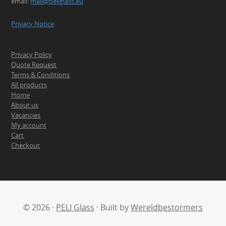
email:
mail@peliglass.eu
Privacy Notice
Privacy Policy
Quote Request
Terms & Conditions
All products
Home
About us
Vacancies
My account
Cart
Checkout
© 2026 ·
PELI Glass
· Built by
Wereldbestormers