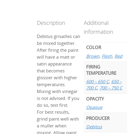
Description
Additional
information
Debitus grisailles can
be mixed together.
COLOR
After firing the paint
Brown
,
Flesh
,
Red
will have a matt or
satin appearance
FIRING
that becomes
TEMPERATURE
glossier with higher
600 – 650 C
,
650 –
temperatures.
700 C
,
700 – 750 C
Mixing with vinegar
is not advised. If you
OPACITY
do so, test first.
Opaque
For best results,
PRODUCER
grind paint well with
a muller when
Debitus
mixing. Allow paint