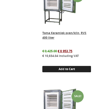
Toma Keramiek oven/kiln, RVS
400 liter
Original
Current
€
9,425.00
€
8,953.75
price
price
€
10,834.04
including VAT
was:
is:
€ 9,425.00.
€ 8,953.75.
Add to Cart
SALE!