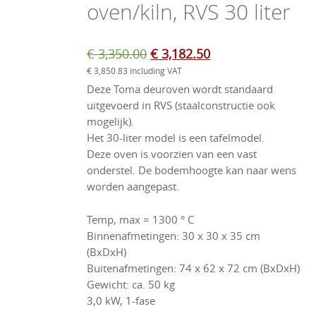
oven/kiln, RVS 30 liter
Original
Current
€
3,350.00
€
3,182.50
€
3,850.83
including VAT
price
price
Deze Toma deuroven wordt standaard
was:
is:
uitgevoerd in RVS (staalconstructie ook
€ 3,350.00.
€ 3,182.50.
mogelijk).
Het 30-liter model is een tafelmodel.
Deze oven is voorzien van een vast
onderstel. De bodemhoogte kan naar wens
worden aangepast.
Temp, max = 1300 ° C
Binnenafmetingen: 30 x 30 x 35 cm
(BxDxH)
Buitenafmetingen: 74 x 62 x 72 cm (BxDxH)
Gewicht: ca. 50 kg
3,0 kW, 1-fase