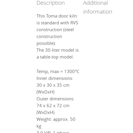
Description
Additional
information
This Toma door kiln
is standard with RVS
construction (steel
construction
possible).
The 30-liter model is
a table-top model.
Temp, max = 1300°C
Inner dimensions:
30 x 30 x 35 cm
(WxDxH)
Outer dimensions:
74 x 62 x 72 cm
(WxDxH)
Weight: approx. 50
kg
3.0 kW, 1-phase