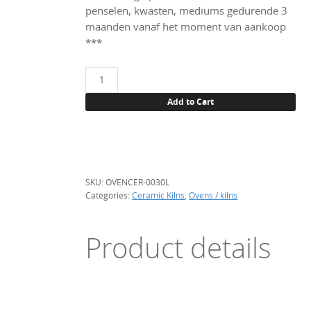
penselen, kwasten, mediums gedurende 3
maanden vanaf het moment van aankoop
***
Toma
Keramiek
Add to Cart
oven/kiln,
RVS
30
liter
quantity
SKU:
OVENCER-0030L
Categories:
Ceramic Kilns
,
Ovens / kilns
Product details