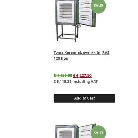
SALE!
Toma Keramiek oven/kiln, RVS
120 liter
Original
Current
€
4,450.00
€
4,227.50
price
price
€
5,115.28
including VAT
was:
is:
€ 4,450.00.
€ 4,227.50.
Add to Cart
SALE!