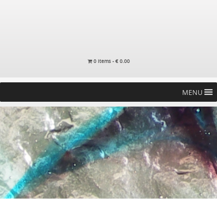
0 items -
€
0.00
MENU