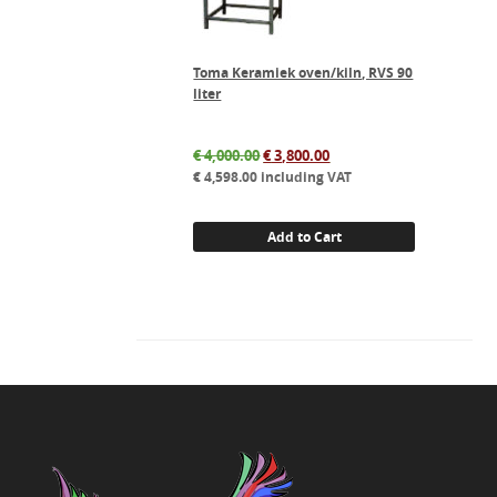
Toma Keramiek oven/kiln, RVS 90
liter
Original
Current
€
4,000.00
€
3,800.00
price
price
€
4,598.00
including VAT
was:
is:
€ 4,000.00.
€ 3,800.00.
Add to Cart