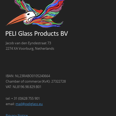
Jacob van den Eyndestraat 73
2274 XA Voorburg, Netherlands
IBAN: NL23RABO0105240664
Chamber of commerce (KvK): 27322728
VAT: NL8196.98.829.B01
tel: + 31 (0)628 755 901
email:
mail@peliglass.eu
Privacy Notice