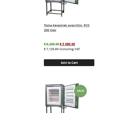
Toma Keramiek oven/kiln, RVS
200 liter
Original
Current
€
6,200.00
€
5,890.00
price
price
€
7,126.90
including VAT
was:
is:
€ 6,200.00.
€ 5,890.00.
Add to Cart
SALE!