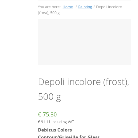
You are here:
Home
/
Painting
/
Depoli incolore
(frost), 500 g
Depoli incolore (frost),
500 g
€
75.30
€
91.11
including VAT
Debitus Colors
Contour/Grisaille for Glass