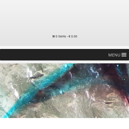
0 items -
€
0.00
MENU