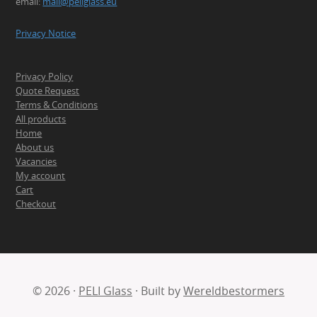
email:
mail@peliglass.eu
Privacy Notice
Privacy Policy
Quote Request
Terms & Conditions
All products
Home
About us
Vacancies
My account
Cart
Checkout
© 2026 ·
PELI Glass
· Built by
Wereldbestormers