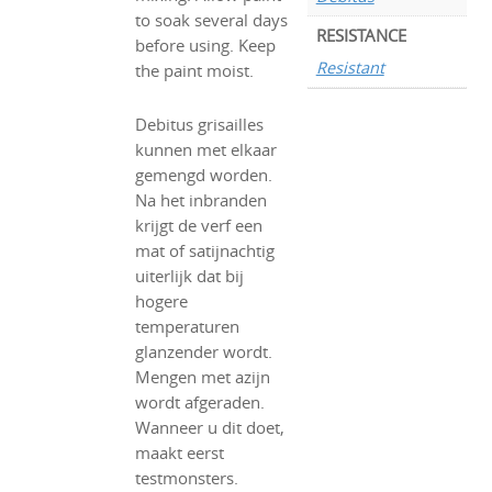
to soak several days
RESISTANCE
before using. Keep
Resistant
the paint moist.
Debitus grisailles
kunnen met elkaar
gemengd worden.
Na het inbranden
krijgt de verf een
mat of satijnachtig
uiterlijk dat bij
hogere
temperaturen
glanzender wordt.
Mengen met azijn
wordt afgeraden.
Wanneer u dit doet,
maakt eerst
testmonsters.