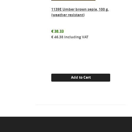
1139E Umber brown sepia, 100 g.
(weather resistant)
€
38.33
€
46.38
including VAT
Add to Cart