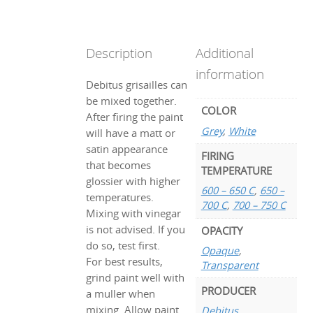
Description
Additional
information
Debitus grisailles can
be mixed together.
COLOR
After firing the paint
Grey
,
White
will have a matt or
satin appearance
FIRING
that becomes
TEMPERATURE
glossier with higher
600 – 650 C
,
650 –
temperatures.
700 C
,
700 – 750 C
Mixing with vinegar
is not advised. If you
OPACITY
do so, test first.
Opaque
,
For best results,
Transparent
grind paint well with
PRODUCER
a muller when
mixing. Allow paint
Debitus