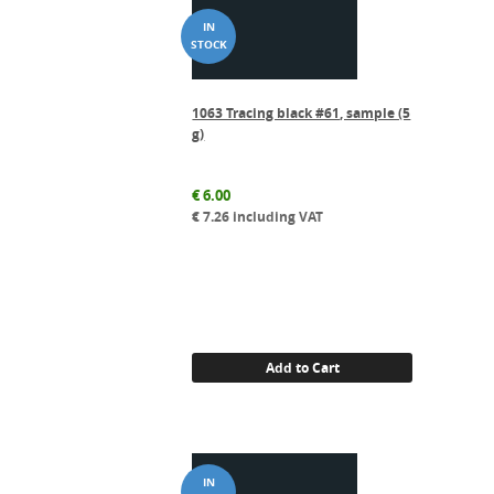
1063 Tracing black #61, sample (5
g)
€
6.00
€
7.26
including VAT
Add to Cart