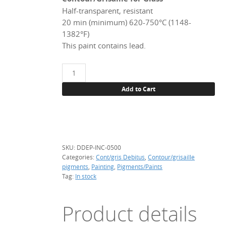
Half-transparent, resistant
20 min (minimum) 620-750°C (1148-
1382°F)
This paint contains lead.
Depoli
incolore
Add to Cart
(frost),
500
g
quantity
SKU:
DDEP-INC-0500
Categories:
Cont/gris Debitus
,
Contour/grisaille
pigments
,
Painting
,
Pigments/Paints
Tag:
In stock
Product details