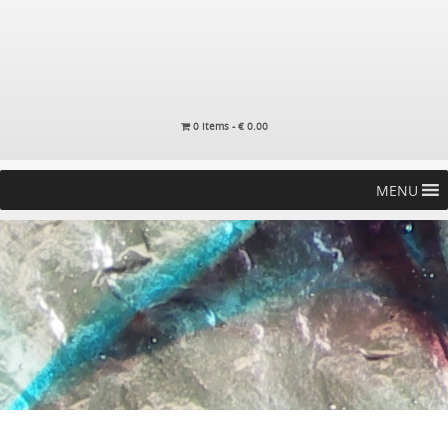
0 items -
€
0.00
MENU