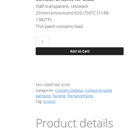
Half-transparent, resistant
20 min (minimum) 620-750°C (1148-
1382°F)
This paint contains lead.
Depoli
incolore
Add to Cart
(frost),
100
g
quantity
SKU:
DDEP-INC-0100
Categories:
Cont/gris Debitus
,
Contour/grisaille
pigments
,
Painting
,
Pigments/Paints
Tag:
In stock
Product details