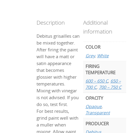
Description
Additional
information
Debitus grisailles can
be mixed together.
COLOR
After firing the paint
Grey
,
White
will have a matt or
satin appearance
FIRING
that becomes
TEMPERATURE
glossier with higher
600 – 650 C
,
650 –
temperatures.
700 C
,
700 – 750 C
Mixing with vinegar
is not advised. If you
OPACITY
do so, test first.
Opaque
,
For best results,
Transparent
grind paint well with
PRODUCER
a muller when
mixing. Allow paint
Debitus