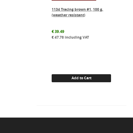
1134 Tracing brown #1, 100 g.
(weather resistant)
€
39.49
€
47.78
including VAT
Add to Cart