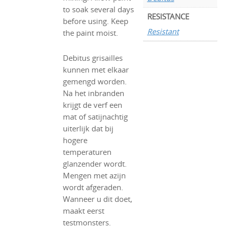
to soak several days
RESISTANCE
before using. Keep
Resistant
the paint moist.
Debitus grisailles
kunnen met elkaar
gemengd worden.
Na het inbranden
krijgt de verf een
mat of satijnachtig
uiterlijk dat bij
hogere
temperaturen
glanzender wordt.
Mengen met azijn
wordt afgeraden.
Wanneer u dit doet,
maakt eerst
testmonsters.