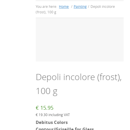
You are here:
Home
/
Painting
/
Depoli incolore
(frost), 100 g
Depoli incolore (frost),
100 g
€
15.95
€
19.30
including VAT
Debitus Colors
Contour/Grisaille for Glass