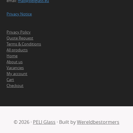
email:
mail@peliglass.eu
Privacy Notice
Privacy Policy
Quote Request
Terms & Conditions
All products
Home
About us
Vacancies
My account
Cart
Checkout
© 2026 ·
PELI Glass
· Built by
Wereldbestormers