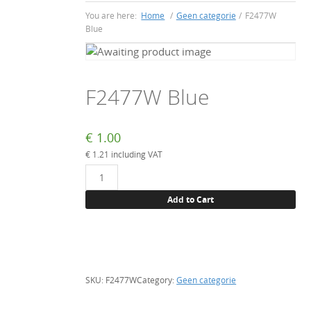
You are here:
Home
/
Geen categorie
/
F2477W
Blue
F2477W Blue
€
1.00
€
1.21
including VAT
F2477W
Blue
Add to Cart
quantity
SKU:
F2477W
Category:
Geen categorie