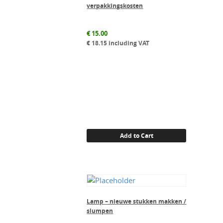
verpakkingskosten
€
15.00
€
18.15
including VAT
Add to Cart
Lamp – nieuwe stukken makken /
slumpen