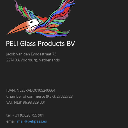
Jacob van den Eyndestraat 73
2274 XA Voorburg, Netherlands
IBAN: NL23RABO0105240664
Chamber of commerce (KvK): 27322728
VAT: NL8196.98.829.B01
tel: + 31 (0)628 755 901
email:
mail@peliglass.eu