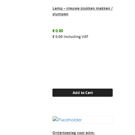
Lamp – nieuwe stukken makken /
slumpen
€
0.00
€
0.00
including VAT
Add to Cart
Ordertoeslag voor adm-