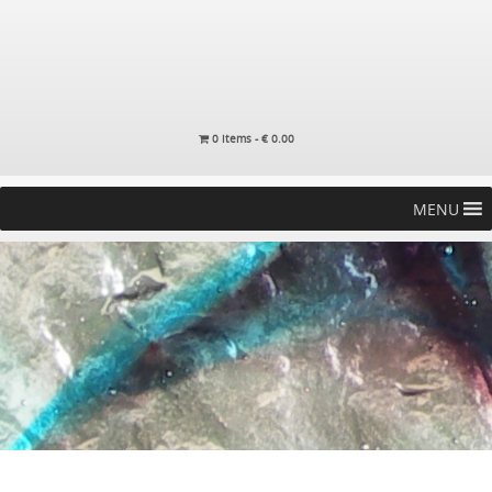
0 items -
€
0.00
MENU