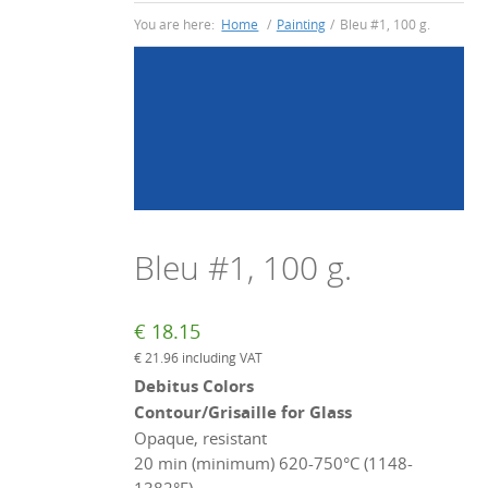
You are here:
Home
/
Painting
/
Bleu #1, 100 g.
Bleu #1, 100 g.
€
18.15
€
21.96
including VAT
Debitus Colors
Contour/Grisaille for Glass
Opaque, resistant
20 min (minimum) 620-750°C (1148-