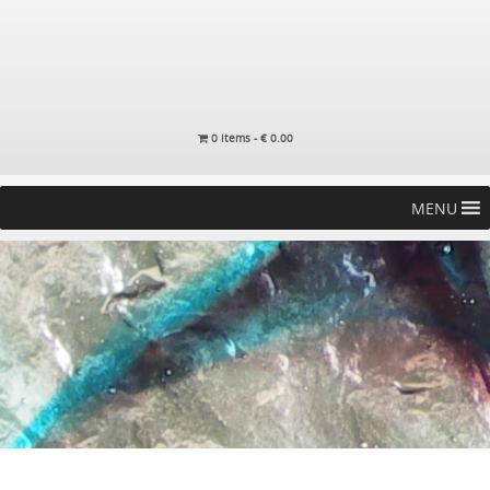
0 items -
€
0.00
MENU