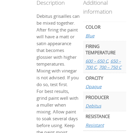
Description
Additional
information
Debitus grisailles can
be mixed together.
COLOR
After firing the paint
Blue
will have a matt or
satin appearance
FIRING
that becomes
TEMPERATURE
glossier with higher
600 – 650 C
,
650 –
temperatures.
700 C
,
700 – 750 C
Mixing with vinegar
is not advised. If you
OPACITY
do so, test first.
Opaque
For best results,
PRODUCER
grind paint well with
a muller when
Debitus
mixing. Allow paint
RESISTANCE
to soak several days
Resistant
before using. Keep
the paint moist.