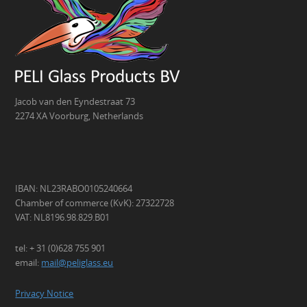
Jacob van den Eyndestraat 73
2274 XA Voorburg, Netherlands
IBAN: NL23RABO0105240664
Chamber of commerce (KvK): 27322728
VAT: NL8196.98.829.B01
tel: + 31 (0)628 755 901
email:
mail@peliglass.eu
Privacy Notice