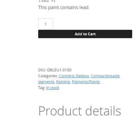
1382°F)
This paint contains lead.
Bleu
#1,
Add to Cart
100
g.
quantity
SKU:
DBLEU1-0100
Categories:
Cont/gris Debitus
,
Contour/grisaille
pigments
,
Painting
,
Pigments/Paints
Tag:
In stock
Product details