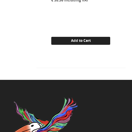
€
38.36
including VAT
Add to Cart