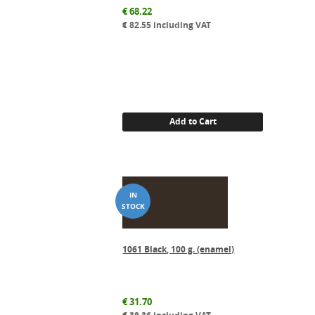
€
68.22
€
82.55
including VAT
Add to Cart
1061 Black, 100 g. (enamel)
€
31.70