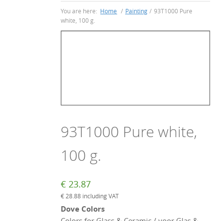
You are here:
Home
/
Painting
/
93T1000 Pure
white, 100 g.
93T1000 Pure white,
100 g.
€
23.87
€
28.88
including VAT
Dove Colors
Colors for Glass & Ceramic / voor Glas &