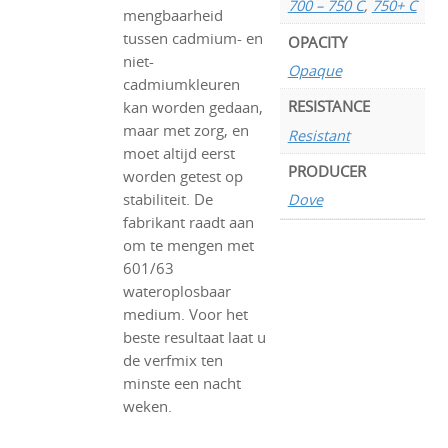
700 – 750 C
,
750+ C
mengbaarheid
tussen cadmium- en
OPACITY
niet-
Opaque
cadmiumkleuren
RESISTANCE
kan worden gedaan,
maar met zorg, en
Resistant
moet altijd eerst
PRODUCER
worden getest op
stabiliteit. De
Dove
fabrikant raadt aan
om te mengen met
601/63
wateroplosbaar
medium. Voor het
beste resultaat laat u
de verfmix ten
minste een nacht
weken.