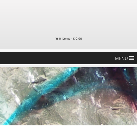
0 items -
€
0.00
MENU