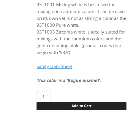
93T1001 Mixing white is best used for
mixing non-cadmium colors. It can be used
on its own yet is not as strong a color as the
93T1000 Pure white.
93T1003 Zirconia white is ideally suited for
mixings with the cadmium colors and the
gold-containing pinks (product codes that
begin with ‘93A’).
Safety Data Sheet
This color is a ‘Rogue enamel’.
93T1000
Pure
Add to Cart
white,
100
g.
quantity