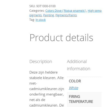
SKU:
93T1000-0100
Categories:
Colors Dove ('Rogue enamels')
,
High temp
pigments
,
Painting
,
Pigments/Paints
Tag:
In stock
Product details
Description
Additional
information
Deze zijn heldere
stabiele kleuren. Alle
COLOR
niet-
White
cadmiumkleuren zijn
onderling mengbaar,
FIRING
net als de
TEMPERATURE
cadmiumkleuren. De