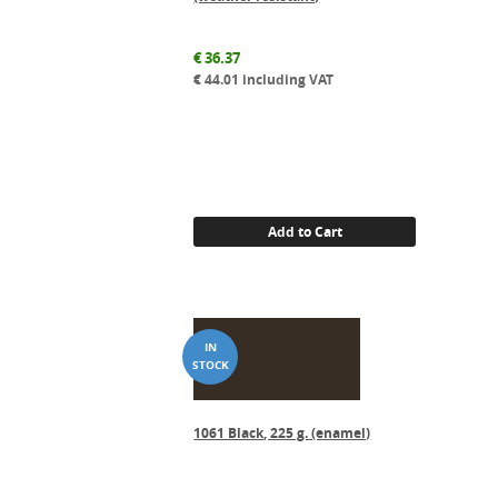
€
36.37
€
44.01
including VAT
Add to Cart
1061 Black, 225 g. (enamel)