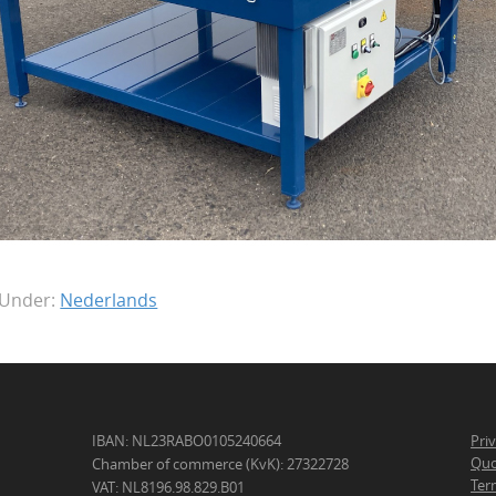
 Under:
Nederlands
IBAN: NL23RABO0105240664
Pri
Quo
Chamber of commerce (KvK): 27322728
Ter
VAT: NL8196.98.829.B01