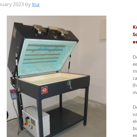
nuary 2023
by
lisa
K
S
e
D
e
m
ca
(h
o
D
v
e
b
e