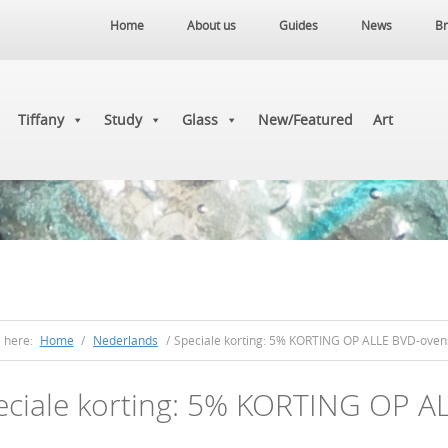
Home
About us
Guides
News
Br
Tiffany
Study
Glass
New/Featured
Art
e here:
Home
/
Nederlands
/
Speciale korting: 5% KORTING OP ALLE BVD-oven
eciale korting: 5% KORTING OP A