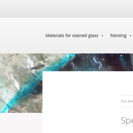
Materials for stained glass
Painting
You ar
Sp