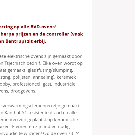
orting op alle BVD-ovens!
cherpe prijzen en de controller (vaak
en Bentrup) zit erbij.
eze elektrische ovens zijn gemaakt door
en Tsjechisch bedrijf. Elke oven wordt op
aat gemaakt: glas (fusing/slumping,
sting, polijsten, annealing), keramiek
obby, professioneel, gas), industriële
vens, droogovens.
e verwarmingselementen zijn gemaakt
an Kanthal A1 resistente draad en alle
lementen zijn geplaatst op keramische
uizen. Elementen zijn indien nodig
envoudig te wijzigen! Op de oven zit 24