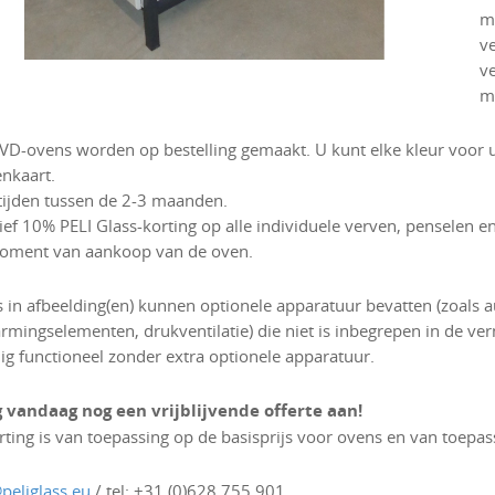
m
v
v
m
BVD-ovens worden op bestelling gemaakt. U kunt elke kleur voor
enkaart.
tijden tussen de 2-3 maanden.
sief 10% PELI Glass-korting op alle individuele verven, pensel
oment van aankoop van de oven.
 in afbeelding(en) kunnen optionele apparatuur bevatten (zoals au
rmingselementen, drukventilatie) die niet is inbegrepen in de ver
dig functioneel zonder extra optionele apparatuur.
 vandaag nog een vrijblijvende offerte aan!
rting is van toepassing op de basisprijs voor ovens en van toepass
peliglass.eu
/ tel: +31 (0)628.755.901