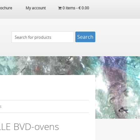
ochure
My account
0 items -
€
0.00
s
LLE BVD-ovens