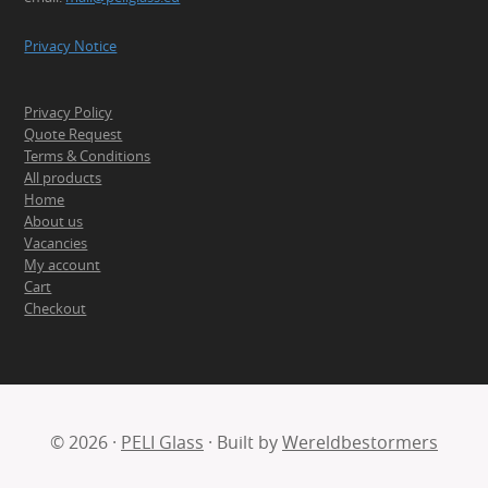
Privacy Notice
Privacy Policy
Quote Request
Terms & Conditions
All products
Home
About us
Vacancies
My account
Cart
Checkout
© 2026 ·
PELI Glass
· Built by
Wereldbestormers