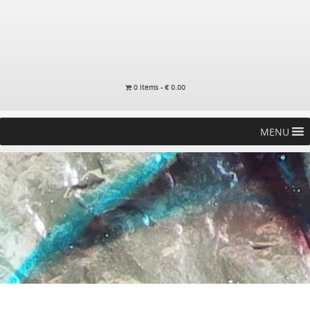
0 items -
€
0.00
MENU