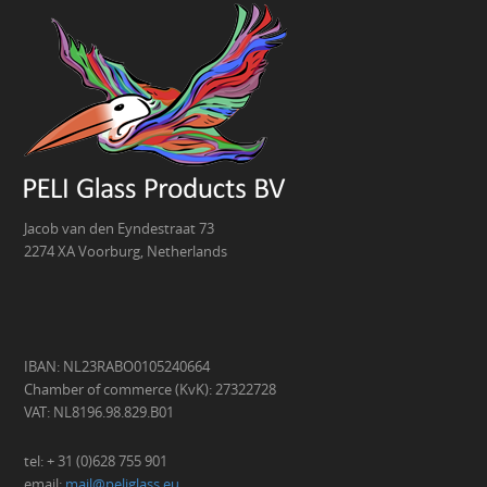
Jacob van den Eyndestraat 73
2274 XA Voorburg, Netherlands
IBAN: NL23RABO0105240664
Chamber of commerce (KvK): 27322728
VAT: NL8196.98.829.B01
tel: + 31 (0)628 755 901
email:
mail@peliglass.eu