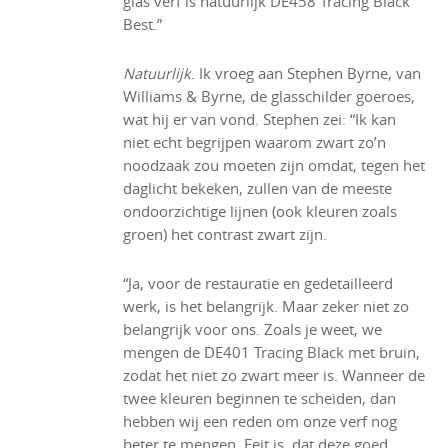
glas verf is natuurlijk DE458 Tracing Black
Best.”
Natuurlijk
. Ik vroeg aan Stephen Byrne, van
Williams & Byrne, de glasschilder goeroes,
wat hij er van vond. Stephen zei: “Ik kan
niet echt begrijpen waarom zwart zo’n
noodzaak zou moeten zijn omdat, tegen het
daglicht bekeken, zullen van de meeste
ondoorzichtige lijnen (ook kleuren zoals
groen) het contrast zwart zijn.
“Ja, voor de restauratie en gedetailleerd
werk, is het belangrijk. Maar zeker niet zo
belangrijk voor ons. Zoals je weet, we
mengen de DE401 Tracing Black met bruin,
zodat het niet zo zwart meer is. Wanneer de
twee kleuren beginnen te scheiden, dan
hebben wij een reden om onze verf nog
beter te mengen. Feit is, dat deze goed