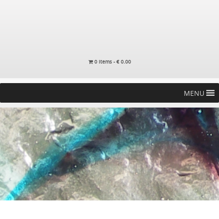
0 items -
€
0.00
MENU