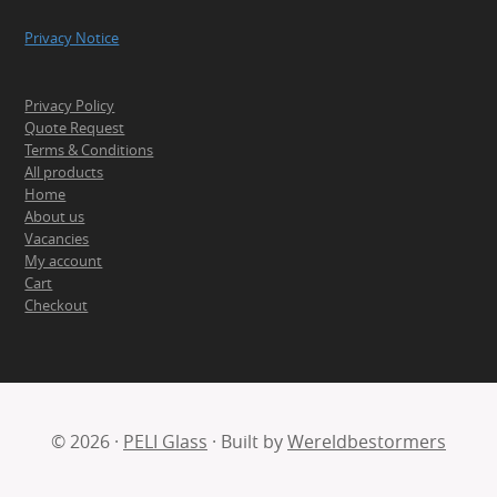
Privacy Notice
Privacy Policy
Quote Request
Terms & Conditions
All products
Home
About us
Vacancies
My account
Cart
Checkout
© 2026 ·
PELI Glass
· Built by
Wereldbestormers