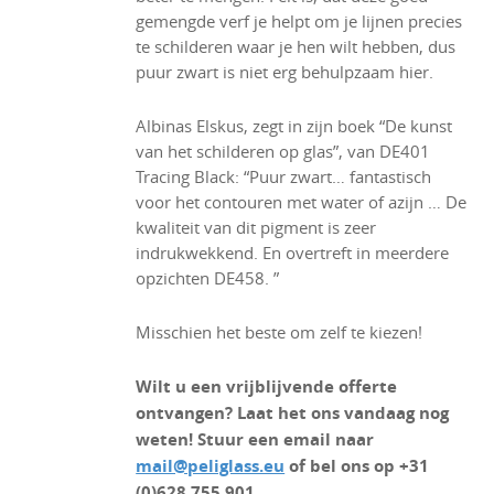
gemengde verf je helpt om je lijnen precies
te schilderen waar je hen wilt hebben, dus
puur zwart is niet erg behulpzaam hier.
Albinas Elskus, zegt in zijn boek “De kunst
van het schilderen op glas”, van DE401
Tracing Black: “Puur zwart… fantastisch
voor het contouren met water of azijn … De
kwaliteit van dit pigment is zeer
indrukwekkend. En overtreft in meerdere
opzichten DE458. ”
Misschien het beste om zelf te kiezen!
Wilt u een vrijblijvende offerte
ontvangen? Laat het ons vandaag nog
weten! Stuur een email naar
mail@peliglass.eu
of bel ons op +31
(0)628 755 901.